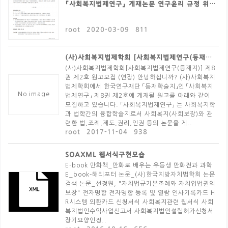
『사회복지법제연구』 게재논문 연구윤리 규정 위반 제재 ..
root
2020-03-09
811
(사)사회복지법제학회 [사회복지법제연구(등재지)] 제8..
(사)사회복지법제학회[사회복지법제연구(등재지)] 제8
권 제2호 원고모집 (연장) 안녕하십니까? (사)사회복지
법제학회에서 한국연구재단 「등재학술지」인 「사회복지
No image
법제연구」 제8권 제2호에 게재될 원고를 아래와 같이
모집하고 있습니다. 「사회복지법제연구」 는 사회복지학
과 법학간의 융합학술지로서 사회복지(사회보장)와 관
련한 법,조례,제도,권리,인권 등의 논문을 게..
root
2017-11-04
938
SOAXML 웹서식구현모습
E-book 만화책_만화로 배우는 우등생 만화전과 과학
E_book-해리포터 논문_(사)한국지방자치법학회 논문
검색 논문_선정원, "자치법규기본조례와 자치입법권의
보장" 전자명함 전자명함 등록 및 열람 인사기록카드 H
R시스템 외환카드 신청서식 사회복지관련 웹서식 사회
복지법인수익사업신고서 사회복지법인설립허가신청서
장기요양인정..