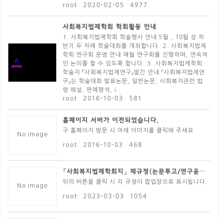
root
2020-02-05
4977
사회복지법제학회 학회활동 안내
1. 사회복지법제학회 학술행사 안내 5월 , 10월 상·하
반기 두 차례 학술대회를 개최합니다. 2. 사회복지법제
학회 연구회 운영 안내 매월 연구회를 진행하며, 연속적
인 논의를 할 수 있도록 합니다. 3. 사회복지법제학회
학술지 『사회복지법제연구』발간 안내 『사회복지법제연
구』는 학술대회 발표논문, 일반논문, 사회복지관련 법
령 해설, 판례평석, i..
root
2016-10-03
581
홈페이지 서버가 이전되었습니다.
구 홈페이지 방문 시 아래 이미지를 클릭해 주세요
No image
root
2016-10-03
468
「사회복지법제학회지」 제규정(논문투고/연구윤리/논문심사..
위의 버튼을 클릭 시 각 규정이 팝업창으로 표시됩니다.
No image
root
2023-03-03
1054