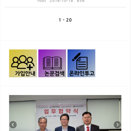
root
2016-10-16
656
1 - 20