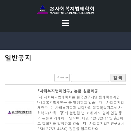
S
k
i
p
t
o
c
일반공지
o
n
t
검색
e
n
『사회복지법제연구』 논문 원문제공
t
(사)사회복지법제학회는 한국연구재단 등재학술지인
「사회복지법제연구」를 발행하고 있습니다. 「사회복지법
제연구」 는 사회복지학과 법학간의 융합학술지로서 사
회복지(사회보장)와 관련한 법·조례·제도·권리·인권 등
의 논문을 게재하고 있으며, 매년 4월·8월·11월 총3회
로 학회지를 발행하고 있습니다.「사회복지법제연구」(eI
SSN 2733-4430) 원문을 업로드하오..