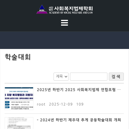
S
k
i
p
t
o
c
학술대회
o
n
t
검색
e
n
2025년 하반기 2025 사회복지법제 연합포럼 개최
t
root
2025-12-09
109
- 2024년 하반기 제주대 추계 공동학술대회 개최